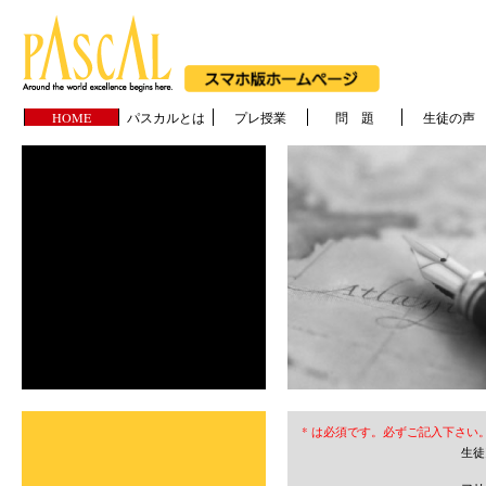
HOME
パスカルとは
プレ授業
問 題
生徒の声
* は必須です。必ずご記入下さい
生