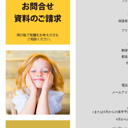
フ
保護
フ
郵
都
電
メールア
（または4月からの進学予
4月から
パンフレッ